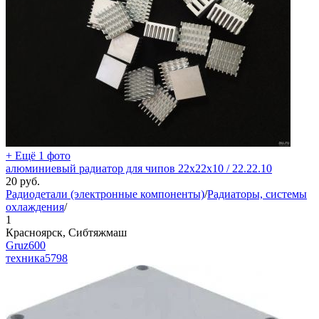
+ Ещё 1 фото
алюминиевый радиатор для чипов 22х22х10 / 22.22.10
20
руб.
Радиодетали (электронные компоненты)
/
Радиаторы, системы
охлаждения
/
1
Красноярск, Сибтяжмаш
Gruz600
техника
5798