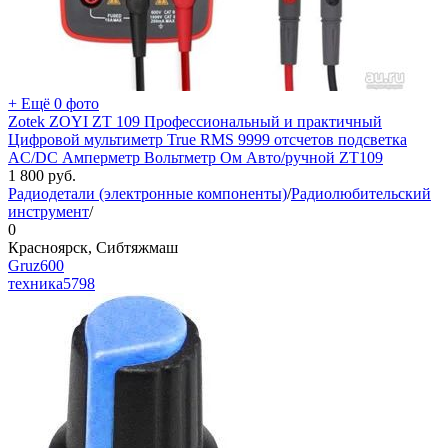
+ Ещё 0 фото
Zotek ZOYI ZT 109 Профессиональный и практичный
Цифровой мультиметр True RMS 9999 отсчетов подсветка
AC/DC Амперметр Вольтметр Ом Авто/ручной ZT109
1 800
руб.
Радиодетали (электронные компоненты)
/
Радиолюбительский
инструмент
/
0
Красноярск, Сибтяжмаш
Gruz600
техника
5798