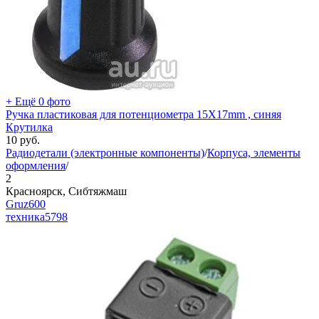
+ Ещё 0 фото
Ручка пластиковая для потенциометра 15X17mm , синяя
Крутилка
10
руб.
Радиодетали (электронные компоненты)
/
Корпуса, элементы
оформления
/
2
Красноярск, Сибтяжмаш
Gruz600
техника
5798