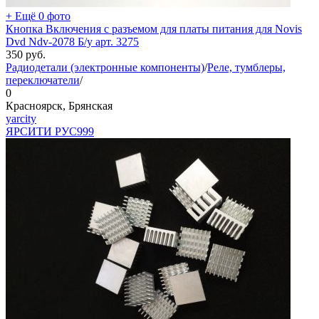
+ Ещё 0 фото
Кнопка Включения с разъемом для платы питания для Novis
Dvd Ndv-2078 Б/у арт. 3275
350
руб.
Радиодетали (электронные компоненты)
/
Реле, тумблеры,
переключатели
/
0
Красноярск, Брянская
yarcity
ЯРСИТИ РУС
999