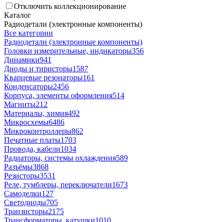
Отключить коллекционирование
Каталог
Радиодетали (электронные компоненты)
Все категории
Радиодетали (электронные компоненты)
Головки измерительные, индикаторы
356
Динамики
941
Диоды и тиристоры
1587
Кварцевые резонаторы
161
Конденсаторы
2456
Корпуса, элементы оформления
514
Магниты
212
Материалы, химия
492
Микросхемы
6486
Микроконтроллеры
862
Печатные платы
1703
Провода, кабели
1034
Радиаторы, системы охлаждения
589
Разъёмы
3868
Резисторы
3531
Реле, тумблеры, переключатели
1673
Самоделки
127
Светодиоды
705
Транзисторы
2175
Трансформаторы, катушки
1010