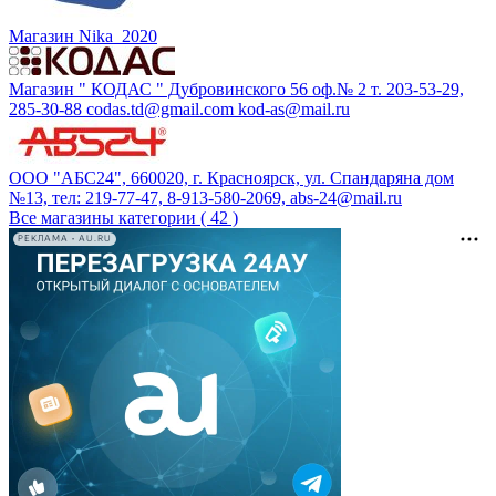
Магазин Nika_2020
Магазин " КОДАС " Дубровинского 56 оф.№ 2 т. 203-53-29,
285-30-88 codas.td@gmail.com kod-as@mail.ru
ООО "АБС24", 660020, г. Красноярск, ул. Спандаряна дом
№13, тел: 219-77-47, 8-913-580-2069, abs-24@mail.ru
Все магазины категории ( 42 )
РЕКЛАМА • AU.RU