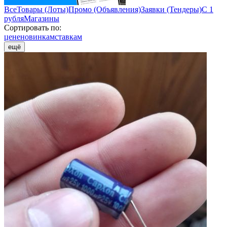
Все
Товары (Лоты)
Промо (Объявления)
Заявки (Тендеры)
С 1
рубля
Магазины
Сортировать по:
цене
новинкам
ставкам
ещё