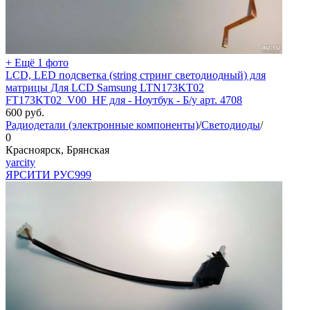
+ Ещё 1 фото
LCD, LED подсветка (string стринг светодиодный) для
матрицы Для LCD Samsung LTN173KT02
FT173KT02_V00_HF для - Ноутбук - Б/у арт. 4708
600
руб.
Радиодетали (электронные компоненты)
/
Светодиоды
/
0
Красноярск, Брянская
yarcity
ЯРСИТИ РУС
999