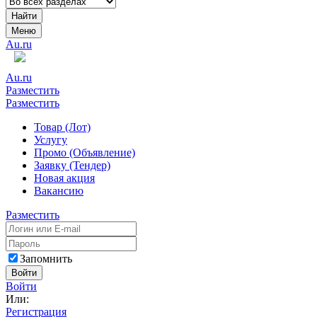
Найти
Меню
Au.ru
Au.ru
Разместить
Разместить
Товар (Лот)
Услугу
Промо (Объявление)
Заявку (Тендер)
Новая акция
Вакансию
Разместить
Запомнить
Войти
Войти
Или:
Регистрация