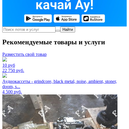
Найти
Рекомендуемые товары и услуги
Разместить свой товар
10 руб
22 750
руб.
Аудиокассеты - grindcore, black metal, noise, ambient, stoner,
doom, s...
4 500
руб.