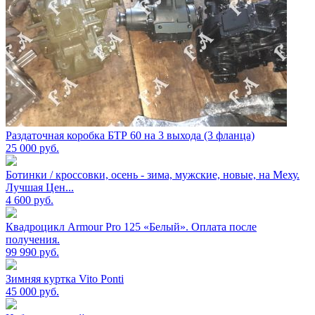
Раздаточная коробка БТР 60 на 3 выхода (3 фланца)
25 000
руб.
Ботинки / кроссовки, осень - зима, мужские, новые, на Меху.
Лучшая Цен...
4 600
руб.
Квадроцикл Armour Pro 125 «Белый». Оплата после
получения.
99 990
руб.
Зимняя куртка Vito Ponti
45 000
руб.