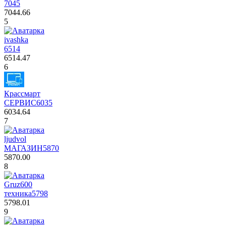
7045
7044.66
5
ivashka
6514
6514.47
6
Крассмарт
СЕРВИС
6035
6034.64
7
ljudvol
МАГАЗИН
5870
5870.00
8
Gruz600
техника
5798
5798.01
9