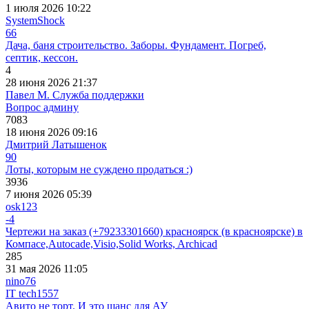
1 июля 2026 10:22
SystemShock
66
Дача, баня строительство. Заборы. Фундамент. Погреб,
септик, кессон.
4
28 июня 2026 21:37
Павел М. Служба поддержки
Вопрос админу
7083
18 июня 2026 09:16
Дмитрий Латышенок
90
Лоты, которым не суждено продаться :)
3936
7 июня 2026 05:39
osk123
-4
Чертежи на заказ (+79233301660) красноярск (в красноярске) в
Компасе,Autocade,Visio,Solid Works, Archicad
285
31 мая 2026 11:05
nino76
IT tech
1557
Авито не торт. И это шанс для АУ