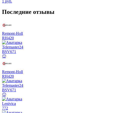
1
руб.
Последние отзывы
Remont-Holl
RH
420
Telemaster24
BSV
671
🙂
Remont-Holl
RH
420
Telemaster24
BSV
671
🙂
Lenivica
772