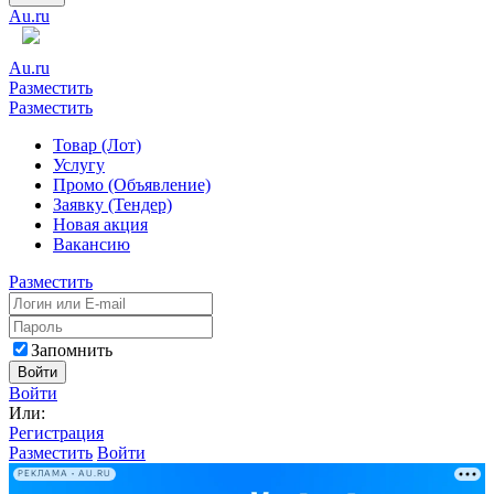
Au.ru
Au.ru
Разместить
Разместить
Товар (Лот)
Услугу
Промо (Объявление)
Заявку (Тендер)
Новая акция
Вакансию
Разместить
Запомнить
Войти
Войти
Или:
Регистрация
Разместить
Войти
РЕКЛАМА • AU.RU