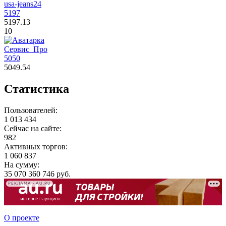
usa-jeans24
5197
5197.13
10
Сервис_Про
5050
5049.54
Статистика
Пользователей:
1 013 434
Сейчас на сайте:
982
Активных торгов:
1 060 837
На сумму:
35 070 360 746 руб.
РЕКЛАМА • AU.RU
О проекте