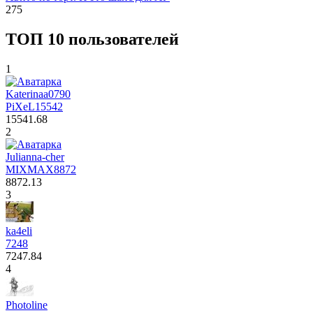
275
ТОП 10 пользователей
1
Katerinaa0790
PiXeL
15542
15541.68
2
Julianna-cher
MIXMAX
8872
8872.13
3
ka4eli
7248
7247.84
4
Photoline